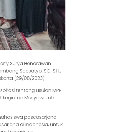
 Verry Surya Hendrawan
bang Soesatyo, S.E., S.H.,
akarta (29/08/2023).
 aspirasi tentang usulan MPR
ait kegiatan Musyawarah
 mahasiswa pascasarjana
sarjana di Indonesia, untuk
orum Mahasiswa