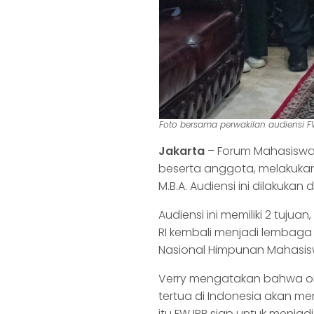
Foto bersama perwakilan audiensi 
Jakarta
– Forum Mahasiswa 
beserta anggota, melakukan 
M.B.A. Audiensi ini dilakuka
Audiensi ini memiliki 2 tuju
RI kembali menjadi lembaga
Nasional Himpunan Mahasis
Verry mengatakan bahwa or
tertua di Indonesia akan me
itu FW IPB siap untuk menj