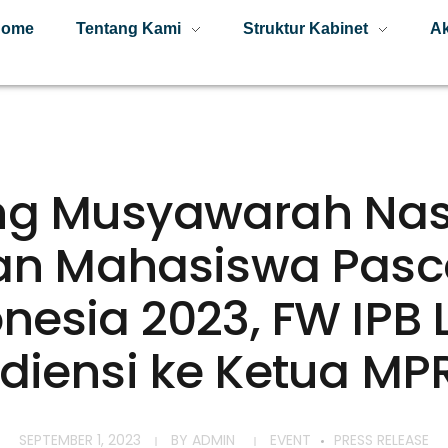
Home
Tentang Kami
Struktur Kabinet
Ak
ng Musyawarah Nas
n Mahasiswa Pasc
nesia 2023, FW IPB
diensi ke Ketua MPR
SEPTEMBER 1, 2023
BY
ADMIN
EVENT
PRESS RELEASE