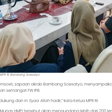
 MPR RI Bambang Soesatyo
amsoet, sapaan akrab Bambang Soesatyo, menyampaikan
dan semangat FW IPB.
ndukung dan
In
Syaa Alloh
hadir,” kata Ketua MPR RI.
n Munas HMPI tersebut akan mengundang lebih dari 200 