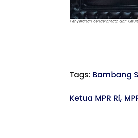
Penyerahan cenderamata dari Ketum
Tags:
Bambang S
Ketua MPR Ri
,
MPR