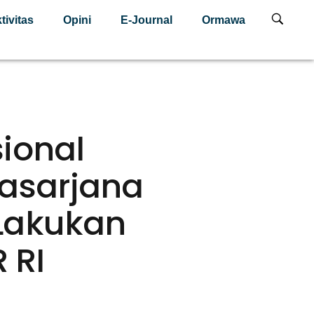
tivitas
Opini
E-Journal
Ormawa
ional
asarjana
 Lakukan
 RI