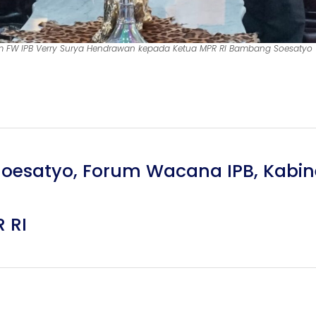
 FW IPB Verry Surya Hendrawan kepada Ketua MPR RI Bambang Soesatyo
oesatyo
,
Forum Wacana IPB
,
Kabin
 RI