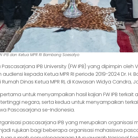
FW IPB dan Ketua MPR RI Bambang Soesatyo
Pascasarjana IPB University (FW IPB) yang dipimpin oleh
audiensi kepada Ketua MPR RI periode 2019-2024 Dr. H. Bam
n di Rumah Dinas Ketua MPR RI, di Kawasan Widya Candra, J
an, pertama untuk menyampaikan hasil kajian FW IPB terkait
 tertinggi negara, serta kedua untuk menyampaikan terk
wa Pascasarjana se-Indonesia.
ganisasi pascasarjana IPB yang merupakan organisasi
njadi rujukan bagi beberapa organisasi mahasiswa pasca
adi tuan rumah penyelenggaraan Musyawarah Nasional F