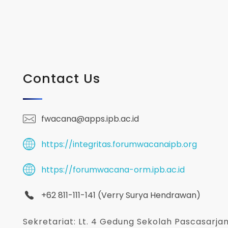
Contact Us
fwacana@apps.ipb.ac.id
https://integritas.forumwacanaipb.org
https://forumwacana-orm.ipb.ac.id
+62 811-111-141 (Verry Surya Hendrawan)
Sekretariat: Lt. 4 Gedung Sekolah Pascasar